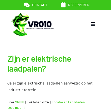
Ga
CONTACT
RESERVEREN
naar
inhoud
Toggle
Navigatio
Zijn er elektrische
VR Games
laadpalen?
Arrangementen
Ja er zijn elektrische laadpalen aanwezig op het
Uitleg
industrieterrein.
Door
VR010
|
1 oktober 2024
|
Locatie en Faciliteiten
Over VR010
Lees meer