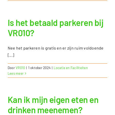
Tarieven
Is het betaald parkeren bij
Contact
VR010?
Nee het parkeren is gratis en er zijn ruim voldoende
[...]
Door
VR010
|
1 oktober 2024
|
Locatie en Faciliteiten
Lees meer
Kan ik mijn eigen eten en
drinken meenemen?