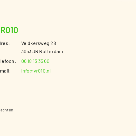
R010
res:
Veldkersweg 28
3053 JR Rotterdam
lefoon:
06 18 13 35 60
mail:
info@vr010.nl
 rechten