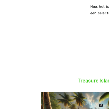
Nee, het 
een select
Tarieven
Contact
Treasure Isla