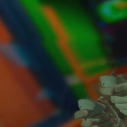
Over VR010
Tarieven
Contact