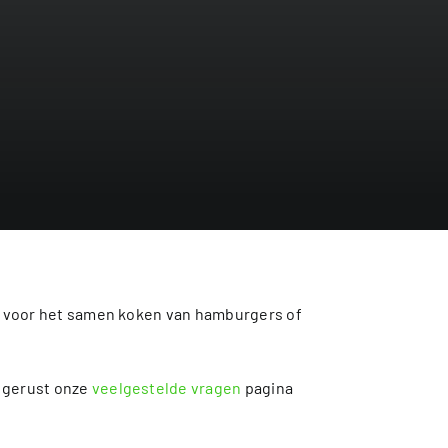
st voor het samen koken van hamburgers of
k gerust onze
veelgestelde vragen
pagina