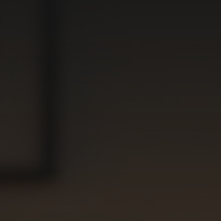
Over VR010
Tarieven
Contact