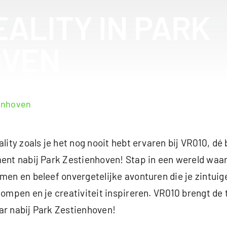
EALITY IN PARK
OVEN
ienhoven
ality zoals je het nog nooit hebt ervaren bij VR010, d
ent nabij Park Zestienhoven! Stap in een wereld waar
men en beleef onvergetelijke avonturen die je zintuige
pompen en je creativiteit inspireren. VR010 brengt de
r nabij Park Zestienhoven!