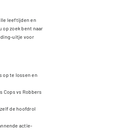
lle leeftijden en
u op zoek bent naar
ding-uitje voor
 op te lossen en
als Cops vs Robbers
 zelf de hoofdrol
pannende actie-