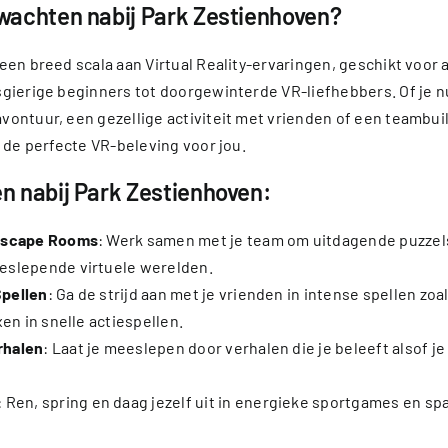
rwachten nabij Park Zestienhoven?
een breed scala aan Virtual Reality-ervaringen, geschikt voor a
gierige beginners tot doorgewinterde VR-liefhebbers. Of je n
ontuur, een gezellige activiteit met vrienden of een teambuil
n de perfecte VR-beleving voor jou.
n nabij Park Zestienhoven:
 Escape Rooms
: Werk samen met je team om uitdagende puzzels
eslepende virtuele werelden.
Spellen
: Ga de strijd aan met je vrienden in intense spellen zo
xen in snelle actiespellen.
rhalen
: Laat je meeslepen door verhalen die je beleeft alsof je
: Ren, spring en daag jezelf uit in energieke sportgames en s