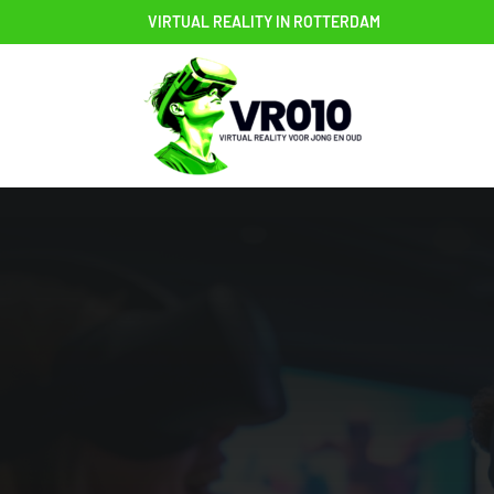
Ga
VIRTUAL REALITY IN ROTTERDAM
naar
inhoud
VR Games
Arrangementen
Uitleg