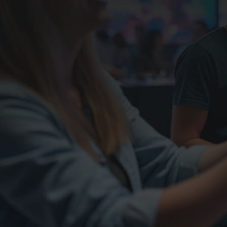
Over VR010
Tarieven
Contact