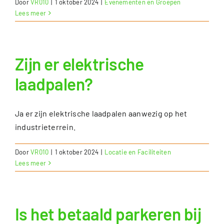
Door
VR010
|
1 oktober 2024
|
Evenementen en Groepen
Lees meer
Over VR010
Tarieven
Zijn er elektrische
laadpalen?
Contact
Ja er zijn elektrische laadpalen aanwezig op het
industrieterrein.
Door
VR010
|
1 oktober 2024
|
Locatie en Faciliteiten
Lees meer
Is het betaald parkeren bij