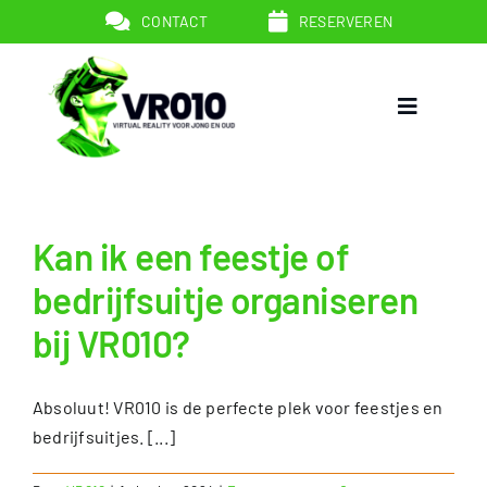
Ga
CONTACT
RESERVEREN
naar
inhoud
Toggle
Navigatio
Kan ik een feestje of
bedrijfsuitje organiseren
VR Games
bij VR010?
Arrangementen
Absoluut! VR010 is de perfecte plek voor feestjes en
bedrijfsuitjes. [...]
Uitleg