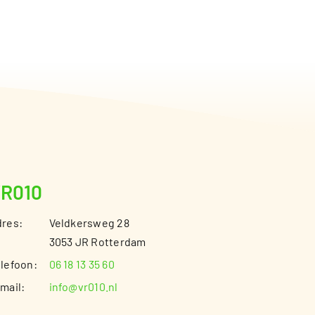
R010
res:
Veldkersweg 28
3053 JR Rotterdam
lefoon:
06 18 13 35 60
mail:
info@vr010.nl