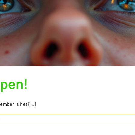
open!
mber is het [...]
d