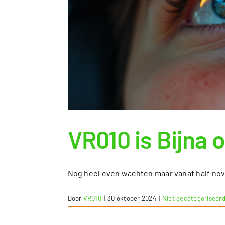
Tarieven
Contact
VR010 is Bijna 
Nog heel even wachten maar vanaf half nove
Door
VR010
|
30 oktober 2024
|
Niet gecategoriseer