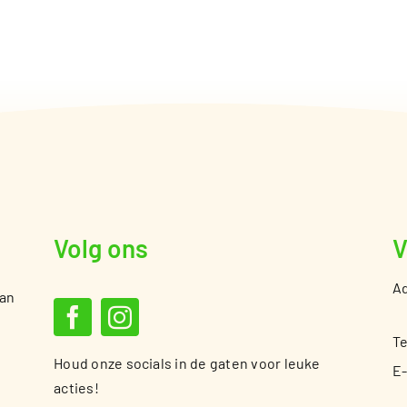
Volg ons
V
Ad
van
Te
Houd onze socials in de gaten voor leuke
E-
acties!